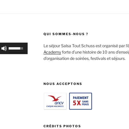
QUI SOMMES-NOUS ?
Use
Le séjour Salsa Tout Schuss est organisé par l
Up/Down
Academy
forte d’une histoire de 10 ans d’ense
Arrow
d’organisation de soirées, festivals et séjours.
keys
to
increase
or
NOUS ACCEPTONS
decrease
volume.
CRÉDITS PHOTOS