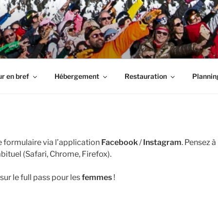
UT SCHUSS
es, détente !
r en bref
Hébergement
Restauration
Plannin
 formulaire via l’application
Facebook
/
Instagram
. Pensez à
bituel (Safari, Chrome, Firefox).
sur le full pass pour les
femmes
!