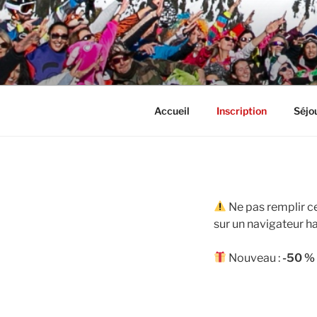
Skip
to
content
SALSA TO
Une semaine de ski, danse, délir
Accueil
Inscription
Séjou
Ne pas remplir ce
sur un navigateur ha
Nouveau :
-50 %