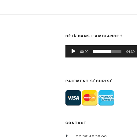
DÉJÀ DANS L’AMBIANCE ?
Audio
00:00
04:30
Player
PAIEMENT SÉCURISÉ
CONTACT
06.35.45.28.98